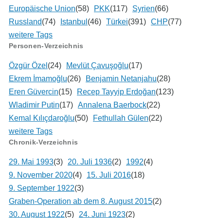
Europäische Union
(58)
PKK
(117)
Syrien
(66)
Russland
(74)
Istanbul
(46)
Türkei
(391)
CHP
(77)
weitere Tags
Personen-Verzeichnis
Özgür Özel
(24)
Mevlüt Çavuşoğlu
(17)
Ekrem İmamoğlu
(26)
Benjamin Netanjahu
(28)
Eren Güvercin
(15)
Recep Tayyip Erdoğan
(123)
Wladimir Putin
(17)
Annalena Baerbock
(22)
Kemal Kılıçdaroğlu
(50)
Fethullah Gülen
(22)
weitere Tags
Chronik-Verzeichnis
29. Mai 1993
(3)
20. Juli 1936
(2)
1992
(4)
9. November 2020
(4)
15. Juli 2016
(18)
9. September 1922
(3)
Graben-Operation ab dem 8. August 2015
(2)
30. August 1922
(5)
24. Juni 1923
(2)