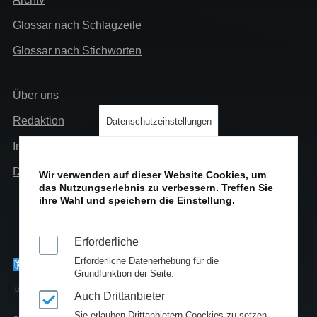
Glossar nach Schlagzeile
Glossar nach Stichworten
Links
Über uns
Info
Redaktion
Datenschutzeinstellungen
Impressum
Datenschutz
Wir verwenden auf dieser Website Cookies, um
das Nutzungserlebnis zu verbessern. Treffen Sie
ihre Wahl und speichern die Einstellung.
Erforderliche
Erforderliche Datenerhebung für die
Grundfunktion der Seite.
Auch Drittanbieter
Sie erlauben Drittanbietern Coockies zu setzen.