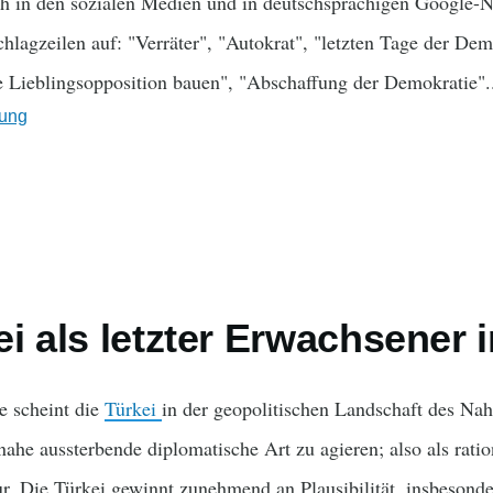
ich in den sozialen Medien und in deutschsprachigen Google-N
chlagzeilen auf: "Verräter", "Autokrat", "letzten Tage der De
e Lieblingsopposition bauen", "Abschaffung der Demokratie".
ung
ei als letzter Erwachsener
e scheint die
Türkei
in der geopolitischen Landschaft des Nah
inahe aussterbende diplomatische Art zu agieren; also als rati
r. Die Türkei gewinnt zunehmend an Plausibilität, insbesond