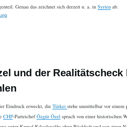
nteil. Genau das zeichnet sich derzeit u. a. in
Syrien
ab.
ung
el und der Realitätscheck 
len
er Eindruck erweckt, die
Türkei
stehe unmittelbar vor einem 
ge
CHP
-Parteichef
Özgür Özel
sprach von einer historischen 
rung unter Kemal Kılıçdaroğlu ohne Rückhalt und von einer Nat