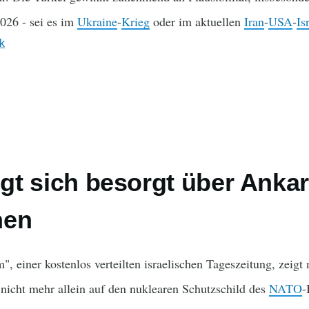
2026 - sei es im
Ukraine
-
Krieg
oder im aktuellen
Iran
-
USA
-
Is
ik
eigt sich besorgt über Anka
nen
 einer kostenlos verteilten israelischen Tageszeitung, zeigt 
 nicht mehr allein auf den nuklearen Schutzschild des
NATO
-