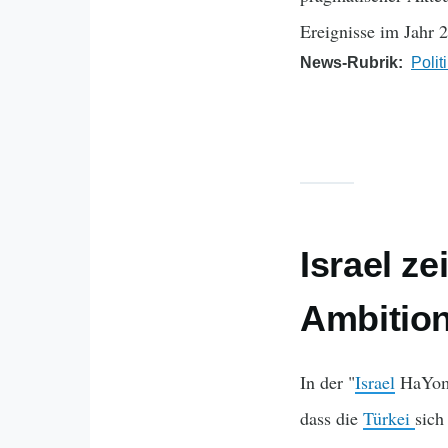
Ereignisse im Jahr 
News-Rubrik
Polit
Israel z
Ambitio
In der "
Israel
HaYom",
dass die
Türkei
sich