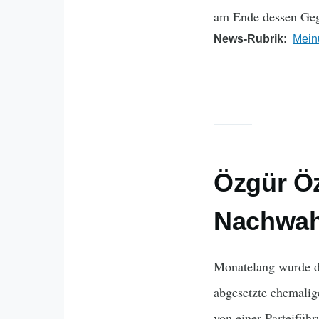
am Ende dessen Gege
News-Rubrik
Mein
Özgür Öz
Nachwah
Monatelang wurde d
abgesetzte ehemali
von einer Parteifüh