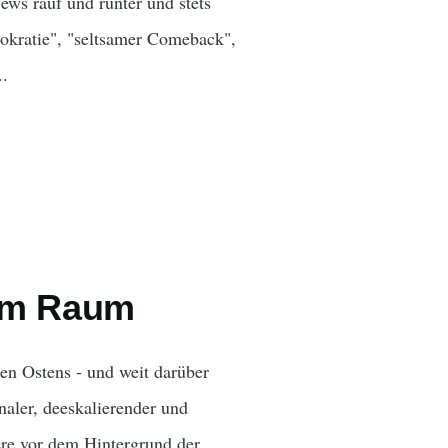
ews rauf und runter und stets
mokratie", "seltsamer Comeback",
..
 im Raum
en Ostens - und weit darüber
onaler, deeskalierender und
ere vor dem Hintergrund der