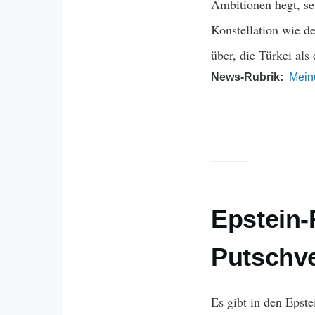
Ambitionen hegt, se
Konstellation wie d
über, die Türkei als
News-Rubrik
Mein
Epstein-
Putschv
Es gibt in den Epst