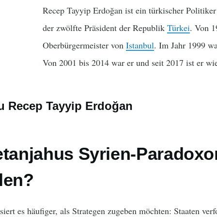
Recep Tayyip Erdoğan ist ein türkischer Politike
der zwölfte Präsident der Republik
Türkei
. Von 1
Oberbürgermeister von
Istanbul
. Im Jahr 1999 war
Von 2001 bis 2014 war er und seit 2017 ist er w
 zu Recep Tayyip Erdoğan
etanjahus Syrien-Paradoxo
len?
iert es häufiger, als Strategen zugeben möchten: Staaten verf