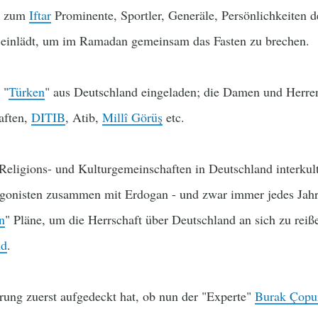
r zum
Iftar
Prominente, Sportler, Generäle, Persönlichkeiten de
 einlädt, um im Ramadan gemeinsam das Fasten zu brechen.
 "
Türken
" aus Deutschland eingeladen; die Damen und Herren
aften,
DITIB
, Atib,
Millî Görüş
etc.
Religions- und Kulturgemeinschaften in Deutschland interkult
gonisten zusammen mit Erdogan - und zwar immer jedes Jahr 
n
" Pläne, um die Herrschaft über Deutschland an sich zu reiß
nd
.
ung zuerst aufgedeckt hat, ob nun der "Experte"
Burak Çopu