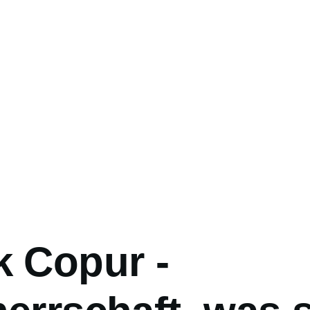
gation
k Copur -