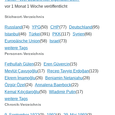
vor 1 Monat 1 Woche veröffentlicht
Stichwort-Verzeichnis
Russland
(74)
YPG
(50)
CHP
(77)
Deutschland
(95)
Istanbul
(46)
Türkei
(391)
PKK
(117)
Syrien
(66)
Europäische Union
(58)
Israel
(73)
weitere Tags
Personen-Verzeichnis
Fethullah Gülen
(22)
Eren Güvercin
(15)
Mevlüt Çavuşoğlu
(17)
Recep Tayyip Erdoğan
(123)
Ekrem İmamoğlu
(26)
Benjamin Netanjahu
(28)
Özgür Özel
(24)
Annalena Baerbock
(22)
Kemal Kılıçdaroğlu
(50)
Wladimir Putin
(17)
weitere Tags
Chronik-Verzeichnis
9. September 1922
(3)
1992
(4)
29. Mai 1993
(3)