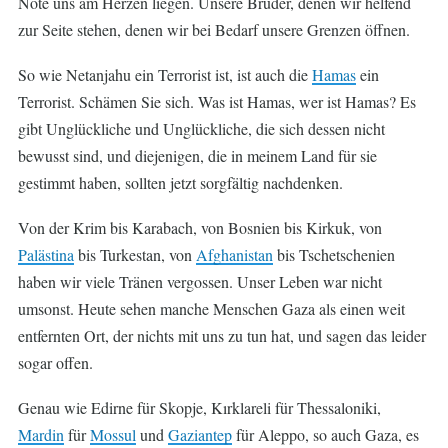
Nöte uns am Herzen liegen. Unsere Brüder, denen wir helfend
zur Seite stehen, denen wir bei Bedarf unsere Grenzen öffnen.
So wie Netanjahu ein Terrorist ist, ist auch die
Hamas
ein
Terrorist. Schämen Sie sich. Was ist Hamas, wer ist Hamas? Es
gibt Unglückliche und Unglückliche, die sich dessen nicht
bewusst sind, und diejenigen, die in meinem Land für sie
gestimmt haben, sollten jetzt sorgfältig nachdenken.
Von der Krim bis Karabach, von Bosnien bis Kirkuk, von
Palästina
bis Turkestan, von
Afghanistan
bis Tschetschenien
haben wir viele Tränen vergossen. Unser Leben war nicht
umsonst. Heute sehen manche Menschen Gaza als einen weit
entfernten Ort, der nichts mit uns zu tun hat, und sagen das leider
sogar offen.
Genau wie Edirne für Skopje, Kırklareli für Thessaloniki,
Mardin
für
Mossul
und
Gaziantep
für Aleppo, so auch Gaza, es