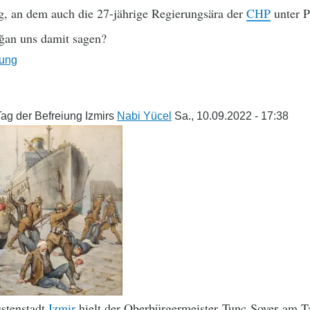
g, an dem auch die 27-jährige Regierungsära der
CHP
unter P
ğan uns damit sagen?
ung
g der Befreiung Izmirs
Nabi Yücel
Sa., 10.09.2022 - 17:38
üstenstadt
Izmir
hielt der Oberbürgermeister Tunç Soyer am Ta