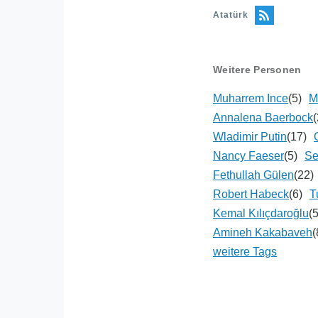
Atatürk
Weitere Personen
Muharrem Ince
(5)
M
Annalena Baerbock
(
Wladimir Putin
(17)
Nancy Faeser
(5)
Se
Fethullah Gülen
(22)
Robert Habeck
(6)
T
Kemal Kılıçdaroğlu
(
Amineh Kakabaveh
(
weitere Tags