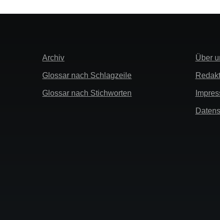
Extra
Links
Archiv
Über u
Info
Glossar nach Schlagzeile
Redakt
Glossar nach Stichworten
Impre
Datens