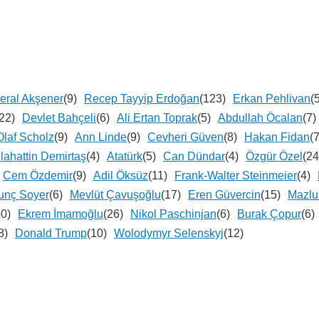
eral Akşener
(9)
Recep Tayyip Erdoğan
(123)
Erkan Pehlivan
(
22)
Devlet Bahçeli
(6)
Ali Ertan Toprak
(5)
Abdullah Öcalan
(7)
Olaf Scholz
(9)
Ann Linde
(9)
Cevheri Güven
(8)
Hakan Fidan
(7
lahattin Demirtaş
(4)
Atatürk
(5)
Can Dündar
(4)
Özgür Özel
(24
Cem Özdemir
(9)
Adil Öksüz
(11)
Frank-Walter Steinmeier
(4)
unç Soyer
(6)
Mevlüt Çavuşoğlu
(17)
Eren Güvercin
(15)
Mazl
50)
Ekrem İmamoğlu
(26)
Nikol Paschinjan
(6)
Burak Çopur
(6)
8)
Donald Trump
(10)
Wolodymyr Selenskyj
(12)