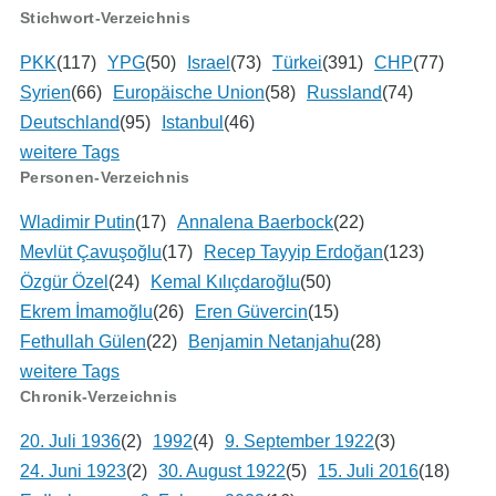
Stichwort-Verzeichnis
PKK
(117)
YPG
(50)
Israel
(73)
Türkei
(391)
CHP
(77)
Syrien
(66)
Europäische Union
(58)
Russland
(74)
Deutschland
(95)
Istanbul
(46)
weitere Tags
Personen-Verzeichnis
Wladimir Putin
(17)
Annalena Baerbock
(22)
Mevlüt Çavuşoğlu
(17)
Recep Tayyip Erdoğan
(123)
Özgür Özel
(24)
Kemal Kılıçdaroğlu
(50)
Ekrem İmamoğlu
(26)
Eren Güvercin
(15)
Fethullah Gülen
(22)
Benjamin Netanjahu
(28)
weitere Tags
Chronik-Verzeichnis
20. Juli 1936
(2)
1992
(4)
9. September 1922
(3)
24. Juni 1923
(2)
30. August 1922
(5)
15. Juli 2016
(18)