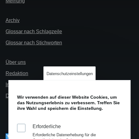
Meinung
Extra
Archiv
Glossar nach Schlagzeile
Glossar nach Stichworten
Links
Über uns
Info
Redaktion
Datenschutzeinstellungen
Impressum
Datenschutz
Wir verwenden auf dieser Website Cookies, um
das Nutzungserlebnis zu verbessern. Treffen Sie
ihre Wahl und speichern die Einstellung.
Erforderliche
Erforderliche Datenerhebung für die