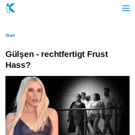
Direkt zum Inhalt
Menü
Start
Pfadnavigation
Gülşen - rechtfertigt Frust
Hass?