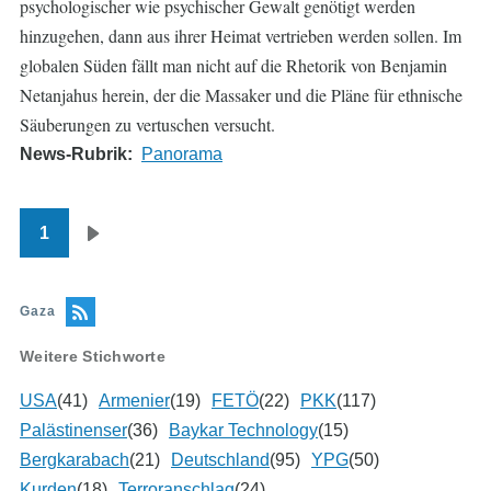
psychologischer wie psychischer Gewalt genötigt werden
hinzugehen, dann aus ihrer Heimat vertrieben werden sollen. Im
globalen Süden fällt man nicht auf die Rhetorik von Benjamin
Netanjahus herein, der die Massaker und die Pläne für ethnische
Säuberungen zu vertuschen versucht.
News-Rubrik
Panorama
1
Seitennummerierung
Nächste
Seite
Gaza
Weitere Stichworte
USA
(41)
Armenier
(19)
FETÖ
(22)
PKK
(117)
Palästinenser
(36)
Baykar Technology
(15)
Bergkarabach
(21)
Deutschland
(95)
YPG
(50)
Kurden
(18)
Terroranschlag
(24)