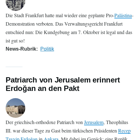
Die Stadt Frankfurt hatte mal wieder eine geplante Pro-
Palästina
-
Demonstration verboten. Das Verwaltungsgericht Frankfurt
entschied nun: Die Kundgebung am 7. Oktober ist legal und das
ist gut so!
News-Rubrik
Politik
Patriarch von Jerusalem erinnert
Erdoğan an den Pakt
Der griechisch-orthodoxe Patriarch von
Jerusalem
, Theophilus
III. war dieser Tage zu Gast beim türkischen Präsidenten
Recep
Tayyip Erdoğan
in
Ankara
. Mit dabei im Gepäck: eine Replik