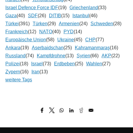
Israel Defence Force IDF
(19)
Griechenland
(33)
Gaza
(40)
SDF
(26)
DITIB
(15)
Istanbul
(46)
Türkei
(391)
Türken
(29)
Armenien
(24)
Schweden
(28)
Frankreich
(12)
NATO
(40)
PYD
(14)
Europäische Union
(58)
Ukraine
(45)
CHP
(77)
Ankara
(19)
Aserbaidschan
(25)
Kahramanmaraş
(16)
Russland
(74)
Kampfdrohne
(13)
Syrien
(66)
AKP
(22)
Polizei
(18)
Israel
(73)
Erdbeben
(25)
Wahlen
(27)
Zypern
(16)
Iran
(13)
weitere Tags