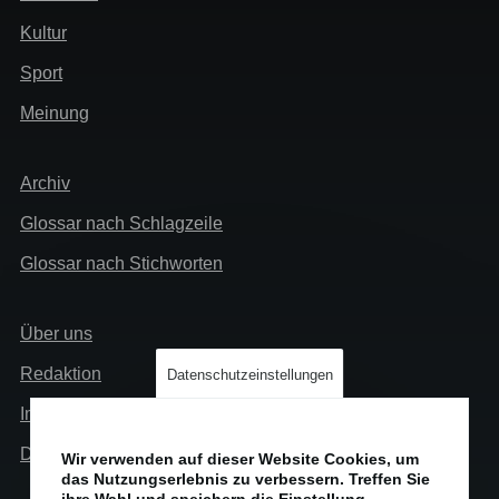
Kultur
Sport
Meinung
Extra
Archiv
Glossar nach Schlagzeile
Glossar nach Stichworten
Links
Über uns
Info
Redaktion
Datenschutzeinstellungen
Impressum
Datenschutz
Wir verwenden auf dieser Website Cookies, um
das Nutzungserlebnis zu verbessern. Treffen Sie