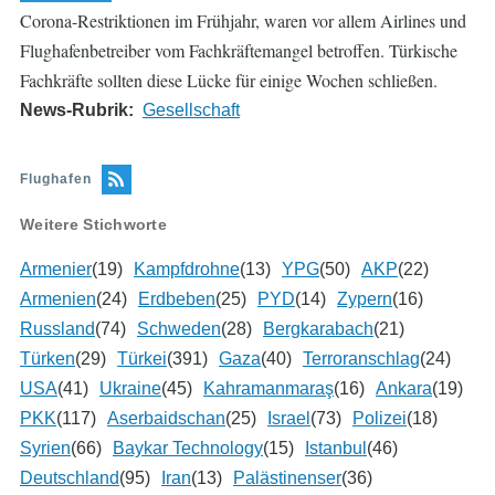
Corona-Restriktionen im Frühjahr, waren vor allem Airlines und
Flughafenbetreiber vom Fachkräftemangel betroffen. Türkische
Fachkräfte sollten diese Lücke für einige Wochen schließen.
News-Rubrik
Gesellschaft
Flughafen
Weitere Stichworte
Armenier
(19)
Kampfdrohne
(13)
YPG
(50)
AKP
(22)
Armenien
(24)
Erdbeben
(25)
PYD
(14)
Zypern
(16)
Russland
(74)
Schweden
(28)
Bergkarabach
(21)
Türken
(29)
Türkei
(391)
Gaza
(40)
Terroranschlag
(24)
USA
(41)
Ukraine
(45)
Kahramanmaraş
(16)
Ankara
(19)
PKK
(117)
Aserbaidschan
(25)
Israel
(73)
Polizei
(18)
Syrien
(66)
Baykar Technology
(15)
Istanbul
(46)
Deutschland
(95)
Iran
(13)
Palästinenser
(36)