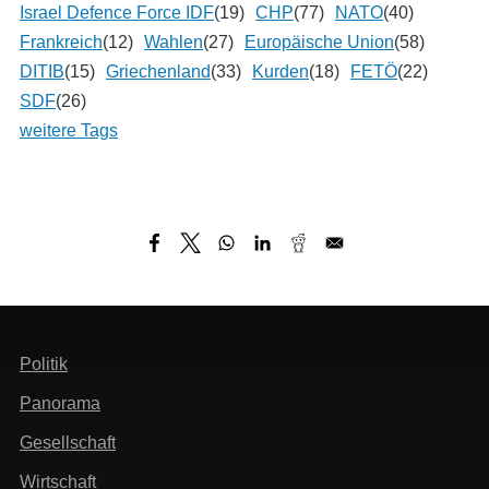
Israel Defence Force IDF
(19)
CHP
(77)
NATO
(40)
Frankreich
(12)
Wahlen
(27)
Europäische Union
(58)
DITIB
(15)
Griechenland
(33)
Kurden
(18)
FETÖ
(22)
SDF
(26)
weitere Tags
Header
Politik
Menü
Panorama
Gesellschaft
Wirtschaft