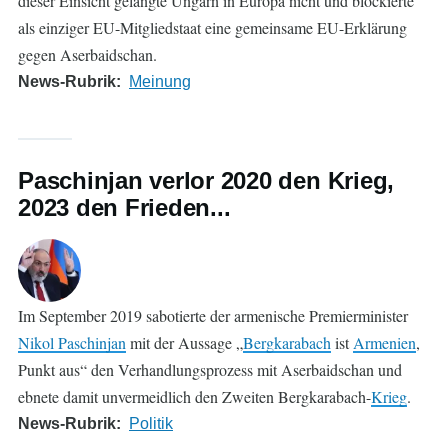
dieser Einsicht gelangte Ungarn in Europa nicht und blockierte
als einziger EU-Mitgliedstaat eine gemeinsame EU-Erklärung
gegen Aserbaidschan.
News-Rubrik
Meinung
Paschinjan verlor 2020 den Krieg,
2023 den Frieden...
Im September 2019 sabotierte der armenische Premierminister
Nikol Paschinjan
mit der Aussage „
Bergkarabach
ist
Armenien
,
Punkt aus“ den Verhandlungsprozess mit Aserbaidschan und
ebnete damit unvermeidlich den Zweiten Bergkarabach-
Krieg
.
News-Rubrik
Politik