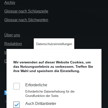
Extra
Archiv
Glossar nach Schlagzeile
Glossar nach Stichworten
Links
Über uns
Info
Redaktion
Datenschutzeinstellungen
Impressum
Datenschutz
Wir verwenden auf dieser Website Cookies, um
das Nutzungserlebnis zu verbessern. Treffen Sie
ihre Wahl und speichern die Einstellung.
Erforderliche
Erforderliche Datenerhebung für die
Grundfunktion der Seite.
Auch Drittanbieter