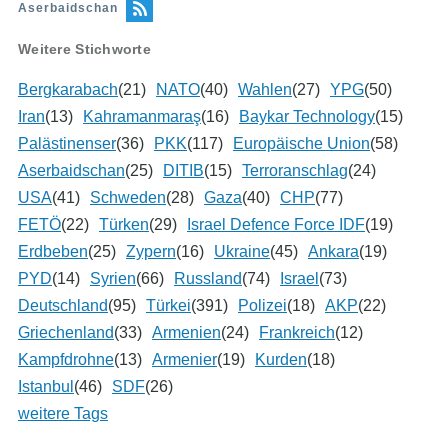
Aserbaidschan
Weitere Stichworte
Bergkarabach
(21)
NATO
(40)
Wahlen
(27)
YPG
(50)
Iran
(13)
Kahramanmaraş
(16)
Baykar Technology
(15)
Palästinenser
(36)
PKK
(117)
Europäische Union
(58)
Aserbaidschan
(25)
DITIB
(15)
Terroranschlag
(24)
USA
(41)
Schweden
(28)
Gaza
(40)
CHP
(77)
FETÖ
(22)
Türken
(29)
Israel Defence Force IDF
(19)
Erdbeben
(25)
Zypern
(16)
Ukraine
(45)
Ankara
(19)
PYD
(14)
Syrien
(66)
Russland
(74)
Israel
(73)
Deutschland
(95)
Türkei
(391)
Polizei
(18)
AKP
(22)
Griechenland
(33)
Armenien
(24)
Frankreich
(12)
Kampfdrohne
(13)
Armenier
(19)
Kurden
(18)
Istanbul
(46)
SDF
(26)
weitere Tags