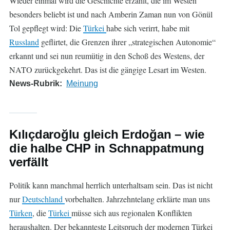
Wieder einmal wird die Geschichte erzählt, die im Westen
besonders beliebt ist und nach Amberin Zaman nun von Gönül
Tol gepflegt wird: Die
Türkei
habe sich verirrt, habe mit
Russland
geflirtet, die Grenzen ihrer „strategischen Autonomie“
erkannt und sei nun reumütig in den Schoß des Westens, der
NATO zurückgekehrt. Das ist die gängige Lesart im Westen.
News-Rubrik
Meinung
Kılıçdaroğlu gleich Erdoğan – wie
die halbe CHP in Schnappatmung
verfällt
Politik kann manchmal herrlich unterhaltsam sein. Das ist nicht
nur
Deutschland
vorbehalten. Jahrzehntelang erklärte man uns
Türken
, die
Türkei
müsse sich aus regionalen Konflikten
heraushalten. Der bekannteste Leitspruch der modernen Türkei