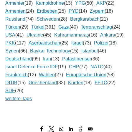
Armenier
(19)
Kampfdrohne
(13)
YPG
(50)
AKP
(22)
Armenien
(24)
Erdbeben
(25)
PYD
(14)
Zypern
(16)
Russland
(74)
Schweden
(28)
Bergkarabach
(21)
Türken
(29)
Türkei
(391)
Gaza
(40)
Terroranschlag
(24)
USA
(41)
Ukraine
(45)
Kahramanmaraş
(16)
Ankara
(19)
PKK
(117)
Aserbaidschan
(25)
Israel
(73)
Polizei
(18)
Syrien
(66)
Baykar Technology
(15)
Istanbul
(46)
Deutschland
(95)
Iran
(13)
Palästinenser
(36)
Israel Defence Force IDF
(19)
CHP
(77)
NATO
(40)
Frankreich
(12)
Wahlen
(27)
Europäische Union
(58)
DITIB
(15)
Griechenland
(33)
Kurden
(18)
FETÖ
(22)
SDF
(26)
weitere Tags