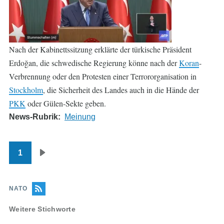
Nach der Kabinettssitzung erklärte der türkische Präsident
Erdoğan, die schwedische Regierung könne nach der
Koran
-
Verbrennung oder den Protesten einer Terrororganisation in
Stockholm
, die Sicherheit des Landes auch in die Hände der
PKK
oder Gülen-Sekte geben.
News-Rubrik
Meinung
1
Seitennummerierung
Nächste
Seite
NATO
Weitere Stichworte