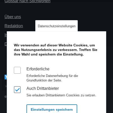
Glossar nach Stichworten
Links
Über uns
Info
Redaktion
Datenschutzeinstellungen
Impressum
Datenschutz
Wir verwenden auf dieser Website Cookies, um
das Nutzungserlebnis zu verbessern. Treffen Sie
ihre Wahl und speichern die Einstellung.
Erforderliche
Erforderliche Datenerhebung für die
Grundfunktion der Seite.
Auch Drittanbieter
Sie erlauben Drittanbietern Coockies zu setzen.
© Copyright 2010-2025
Einstellungen speichern