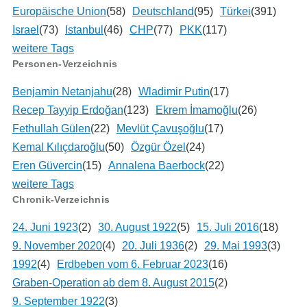
Europäische Union
(58)
Deutschland
(95)
Türkei
(391)
Israel
(73)
Istanbul
(46)
CHP
(77)
PKK
(117)
weitere Tags
Personen-Verzeichnis
Benjamin Netanjahu
(28)
Wladimir Putin
(17)
Recep Tayyip Erdoğan
(123)
Ekrem İmamoğlu
(26)
Fethullah Gülen
(22)
Mevlüt Çavuşoğlu
(17)
Kemal Kılıçdaroğlu
(50)
Özgür Özel
(24)
Eren Güvercin
(15)
Annalena Baerbock
(22)
weitere Tags
Chronik-Verzeichnis
24. Juni 1923
(2)
30. August 1922
(5)
15. Juli 2016
(18)
9. November 2020
(4)
20. Juli 1936
(2)
29. Mai 1993
(3)
1992
(4)
Erdbeben vom 6. Februar 2023
(16)
Graben-Operation ab dem 8. August 2015
(2)
9. September 1922
(3)