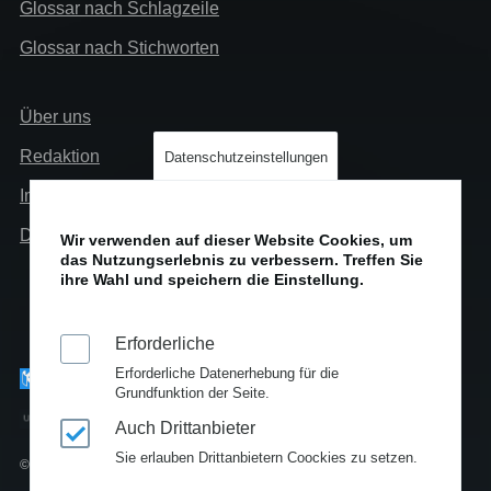
Glossar nach Schlagzeile
Glossar nach Stichworten
Links
Über uns
Info
Redaktion
Datenschutzeinstellungen
Impressum
Datenschutz
Wir verwenden auf dieser Website Cookies, um
das Nutzungserlebnis zu verbessern. Treffen Sie
ihre Wahl und speichern die Einstellung.
Erforderliche
Erforderliche Datenerhebung für die
Grundfunktion der Seite.
Auch Drittanbieter
Sie erlauben Drittanbietern Coockies zu setzen.
© Copyright 2010-2025