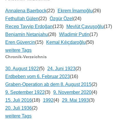
Annalena Baerbock
(22)
Ekrem İmamoğlu
(26)
Fethullah Gülen
(22)
Özgür Özel
(24)
Recep Tayyip Erdoğan
(123)
Mevlüt Çavuşoğlu
(17)
Benjamin Netanjahu
(28)
Wladimir Putin
(17)
Eren Güvercin
(15)
Kemal Kılıçdaroğlu
(50)
weitere Tags
Chronik-Verzeichnis
30. August 1922
(5)
24. Juni 1923
(2)
Erdbeben vom 6. Februar 2023
(16)
Graben-Operation ab dem 8. August 2015
(2)
9. September 1922
(3)
9. November 2020
(4)
15. Juli 2016
(18)
1992
(4)
29. Mai 1993
(3)
20. Juli 1936
(2)
weitere Tags