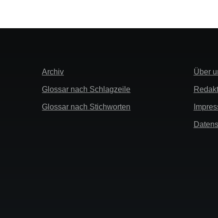
Extra
Links
Archiv
Über u
Info
Glossar nach Schlagzeile
Redakt
Glossar nach Stichworten
Impre
Datens