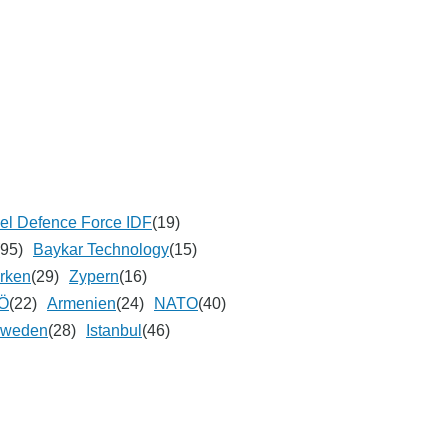
ael Defence Force IDF
(19)
(95)
Baykar Technology
(15)
rken
(29)
Zypern
(16)
Ö
(22)
Armenien
(24)
NATO
(40)
hweden
(28)
Istanbul
(46)