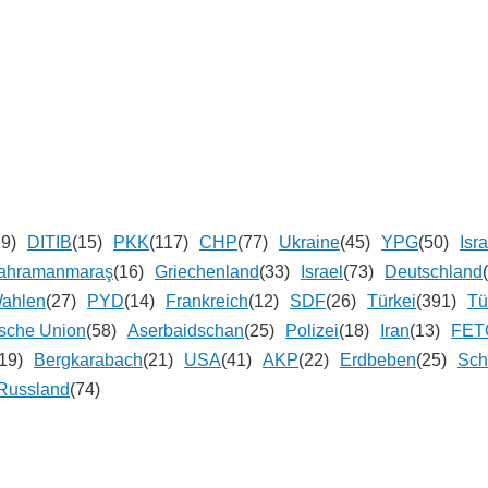
19)
DITIB
(15)
PKK
(117)
CHP
(77)
Ukraine
(45)
YPG
(50)
Isr
ahramanmaraş
(16)
Griechenland
(33)
Israel
(73)
Deutschland
ahlen
(27)
PYD
(14)
Frankreich
(12)
SDF
(26)
Türkei
(391)
Tü
sche Union
(58)
Aserbaidschan
(25)
Polizei
(18)
Iran
(13)
FET
19)
Bergkarabach
(21)
USA
(41)
AKP
(22)
Erdbeben
(25)
Sc
Russland
(74)