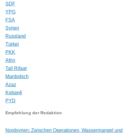
SDF
YPG
FSA
Syrien
Russland
Türkei
PKK
Afrin
Tall Rifaat
Manbidsch
Azaz
Kobanê
PYD
Empfehlung der Redaktion
Nordsyrien: Zwischen Operationen, Wassermangel und