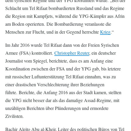
dem syrischen Regime und der YPG koordiniert wurde. „Bei der
Schlacht um Tel Rifaat bombardierten Russland und das Regime
die Region mit Kampfjets, während die YPG-Kämpfer aus Afrin
am Boden operierten. Die Bombardierung veranlasste die
Menschen zur Flucht, und in der Gegend herrschte
Krieg
.“
Im Jahr 2016 wurde Tel Rifaat dann von der Freien Syrischen
Armee (FSA) kontrolliert.
Christopher Reuter
, ein deutscher
Journalist vom Spiegel, berichtete, dass es am Anfang eine
Koordination zwischen der FSA und der YPG gab, bis letztere
mit russischer Luftunterstützung Tel Rifaat einnahm, was zu
einer drastischen Verschlechterung ihrer Beziehungen
führte. Berichte, die Anfang 2016 aus der Stadt kamen, stellten
die YPG nicht besser dar als das damalige Assad-Regime, mit
unzähligen Berichten über Plünderungen und ermordete
Zivilisten.
Bachir Aleito Abu al-Kheir, Leiter des politischen Büros von Tel