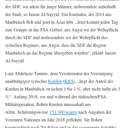
der SDF, vor allem für junge Männer, insbesondere außerhalb
der Stadt, so Jasem Al-Sayyid. Ein Journalist, der 2014 aus
Manbidsch floh und jetzt in Azaz lebt. „Jetzt kommt jeden Tag
eine Gruppe in das FSA-Gebiet, aus Angst vor der Wehrpflicht
durch die SDF und insbesondere vor der Wehrpflicht des
syrischen Regimes, aus Angst, dass die SDF die Region
Manbidsch an das Regime übergeben würden“, erklärt Jasem
Al-Sayyid.
Laut Abdelaziz Tammo, dem Vorsitzenden der Vereinigung
unabhängiger syrischer
Kurden
(
KKS
), „liegt der Anteil der
Kurden in Manbidsch zwischen 1 bis 3 %, aber nicht mehr als 3
%“. Anfang 2018, vor und während der türkischen/FSA-
Militäroperation, flohen Kurden massenhaft aus
Afrin. Schätzungsweise
151.000 waren
nach Angaben der
Vereinten Nationen im Jahr 2018 geflohen. Sie flohen
hauptsächlich nach Tel Rifaat und in das sogenannte Schahba-