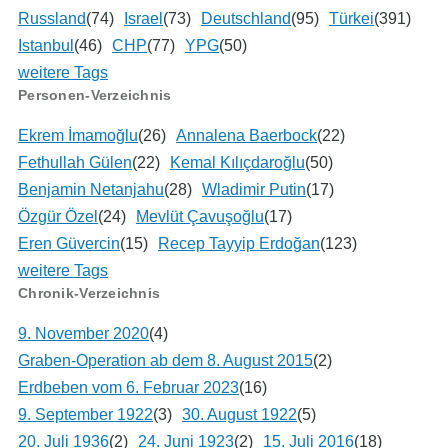
Russland
(74)
Israel
(73)
Deutschland
(95)
Türkei
(391)
Istanbul
(46)
CHP
(77)
YPG
(50)
weitere Tags
Personen-Verzeichnis
Ekrem İmamoğlu
(26)
Annalena Baerbock
(22)
Fethullah Gülen
(22)
Kemal Kılıçdaroğlu
(50)
Benjamin Netanjahu
(28)
Wladimir Putin
(17)
Özgür Özel
(24)
Mevlüt Çavuşoğlu
(17)
Eren Güvercin
(15)
Recep Tayyip Erdoğan
(123)
weitere Tags
Chronik-Verzeichnis
9. November 2020
(4)
Graben-Operation ab dem 8. August 2015
(2)
Erdbeben vom 6. Februar 2023
(16)
9. September 1922
(3)
30. August 1922
(5)
20. Juli 1936
(2)
24. Juni 1923
(2)
15. Juli 2016
(18)