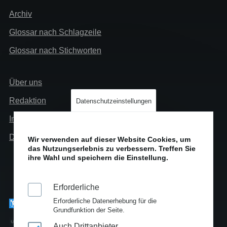
Extra
Archiv
Glossar nach Schlagzeile
Glossar nach Stichworten
Links
Über uns
Info
Redaktion
Datenschutzeinstellungen
Impressum
Datenschutz
Wir verwenden auf dieser Website Cookies, um
das Nutzungserlebnis zu verbessern. Treffen Sie
ihre Wahl und speichern die Einstellung.
Erforderliche
Erforderliche Datenerhebung für die
Grundfunktion der Seite.
Auch Drittanbieter