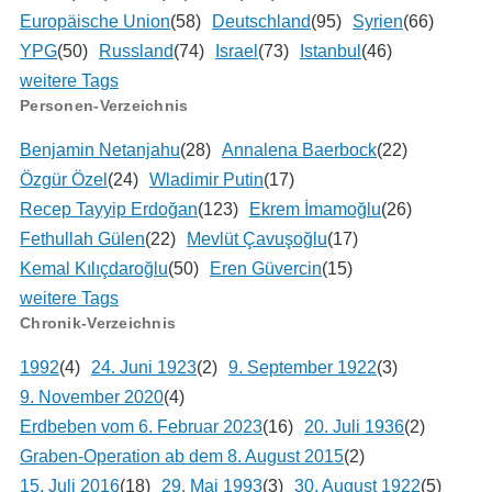
Europäische Union
(58)
Deutschland
(95)
Syrien
(66)
YPG
(50)
Russland
(74)
Israel
(73)
Istanbul
(46)
weitere Tags
Personen-Verzeichnis
Benjamin Netanjahu
(28)
Annalena Baerbock
(22)
Özgür Özel
(24)
Wladimir Putin
(17)
Recep Tayyip Erdoğan
(123)
Ekrem İmamoğlu
(26)
Fethullah Gülen
(22)
Mevlüt Çavuşoğlu
(17)
Kemal Kılıçdaroğlu
(50)
Eren Güvercin
(15)
weitere Tags
Chronik-Verzeichnis
1992
(4)
24. Juni 1923
(2)
9. September 1922
(3)
9. November 2020
(4)
Erdbeben vom 6. Februar 2023
(16)
20. Juli 1936
(2)
Graben-Operation ab dem 8. August 2015
(2)
15. Juli 2016
(18)
29. Mai 1993
(3)
30. August 1922
(5)