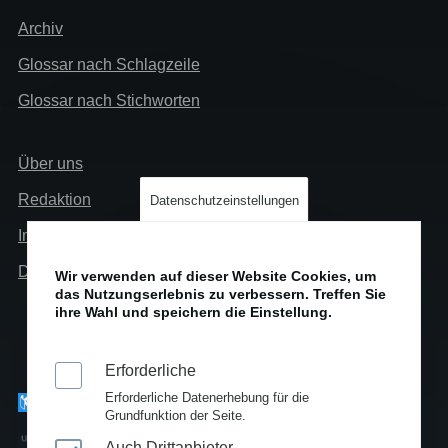
Extra
Archiv
Glossar nach Schlagzeile
Glossar nach Stichworten
Links
Über uns
Info
Redaktion
Datenschutzeinstellungen
Impressum
Datenschutz
Wir verwenden auf dieser Website Cookies, um
das Nutzungserlebnis zu verbessern. Treffen Sie
ihre Wahl und speichern die Einstellung.
Erforderliche
Erforderliche Datenerhebung für die
Grundfunktion der Seite.
Auch Drittanbieter