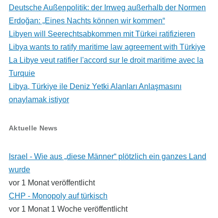
Deutsche Außenpolitik: der Irrweg außerhalb der Normen
Erdoğan: „Eines Nachts können wir kommen“
Libyen will Seerechtsabkommen mit Türkei ratifizieren
Libya wants to ratify maritime law agreement with Türkiye
La Libye veut ratifier l'accord sur le droit maritime avec la
Turquie
Libya, Türkiye ile Deniz Yetki Alanları Anlaşmasını
onaylamak istiyor
Aktuelle News
Israel - Wie aus „diese Männer“ plötzlich ein ganzes Land
wurde
vor 1 Monat veröffentlicht
CHP - Monopoly auf türkisch
vor 1 Monat 1 Woche veröffentlicht