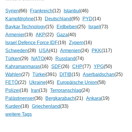
Syrien
(66)
Frankreich
(12)
Istanbul
(46)
Kampfdrohne
(13)
Deutschland
(95)
PYD
(14)
Baykar Technology
(15)
Erdbeben
(25)
Israel
(73)
Armenier
(19)
AKP
(22)
Gaza
(40)
Israel Defence Force IDF
(19)
Zypern
(16)
Schweden
(28)
USA
(41)
Armenien
(24)
PKK
(117)
Türken
(29)
NATO
(40)
Russland
(74)
Kahramanmaraş
(16)
SDF
(26)
CHP
(77)
YPG
(50)
Wahlen
(27)
Türkei
(391)
DITIB
(15)
Aserbaidschan
(25)
FETÖ
(22)
Ukraine
(45)
Europäische Union
(58)
Polizei
(18)
Iran
(13)
Terroranschlag
(24)
Palästinenser
(36)
Bergkarabach
(21)
Ankara
(19)
Kurden
(18)
Griechenland
(33)
weitere Tags