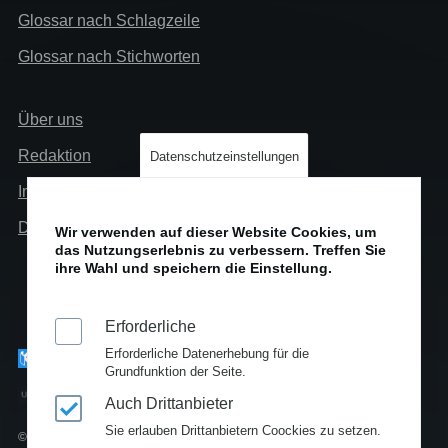
Glossar nach Schlagzeile
Glossar nach Stichworten
Links
Über uns
Info
Redaktion
Datenschutzeinstellungen
Impressum
Datenschutz
Wir verwenden auf dieser Website Cookies, um
das Nutzungserlebnis zu verbessern. Treffen Sie
ihre Wahl und speichern die Einstellung.
Erforderliche
Erforderliche Datenerhebung für die
Grundfunktion der Seite.
Auch Drittanbieter
Sie erlauben Drittanbietern Coockies zu setzen.
© Copyright 2010-2025