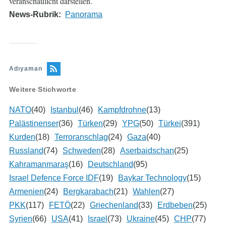
veranschaulicht darstellen.
News-Rubrik
Panorama
Adıyaman
Weitere Stichworte
NATO
(40)
Istanbul
(46)
Kampfdrohne
(13)
Palästinenser
(36)
Türken
(29)
YPG
(50)
Türkei
(391)
Kurden
(18)
Terroranschlag
(24)
Gaza
(40)
Russland
(74)
Schweden
(28)
Aserbaidschan
(25)
Kahramanmaraş
(16)
Deutschland
(95)
Israel Defence Force IDF
(19)
Baykar Technology
(15)
Armenien
(24)
Bergkarabach
(21)
Wahlen
(27)
PKK
(117)
FETÖ
(22)
Griechenland
(33)
Erdbeben
(25)
Syrien
(66)
USA
(41)
Israel
(73)
Ukraine
(45)
CHP
(77)