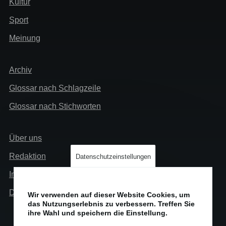
Kultur
Sport
Meinung
Extra
Archiv
Glossar nach Schlagzeile
Glossar nach Stichworten
Links
Über uns
Info
Redaktion
Datenschutzeinstellungen
Impressum
Datenschutz
Wir verwenden auf dieser Website Cookies, um
das Nutzungserlebnis zu verbessern. Treffen Sie
ihre Wahl und speichern die Einstellung.