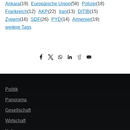
Ankara
(19)
Europäische Union
(58)
Polizei
(18)
Frankreich
(12)
AKP
(22)
Iran
(13)
DITIB
(15)
Zypern
(16)
SDF
(26)
PYD
(14)
Armenier
(19)
weitere Tags
Header
Politik
Menü
Panorama
Gesellschaft
Wirtschaft