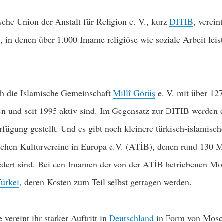
sche Union der Anstalt für Religion e. V., kurz
DITIB
, verei
, in denen über 1.000 Imame religiöse wie soziale Arbeit leis
ch die Islamische Gemeinschaft
Millî Görüş
e. V. mit über 127
n und seit 1995 aktiv sind. Im Gegensatz zur DITIB werden 
rfügung gestellt. Und es gibt noch kleinere türkisch-islamis
schen Kulturvereine in Europa e.V. (ATİB), denen rund 130 
edert sind. Bei den Imamen der von der ATİB betriebenen Mos
ürkei
, deren Kosten zum Teil selbst getragen werden.
vereint ihr starker Auftritt in
Deutschland
in Form von Mosc