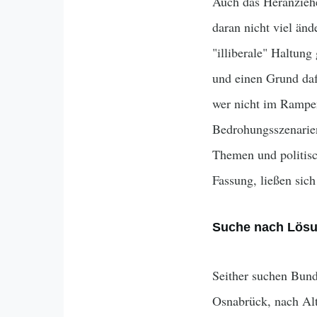
Auch das Heranziehe
daran nicht viel änd
"illiberale" Haltun
und einen Grund dafü
wer nicht im Rampen
Bedrohungsszenarie
Themen und politisc
Fassung, ließen sich
Suche nach Lös
Seither suchen Bund
Osnabrück, nach Alt