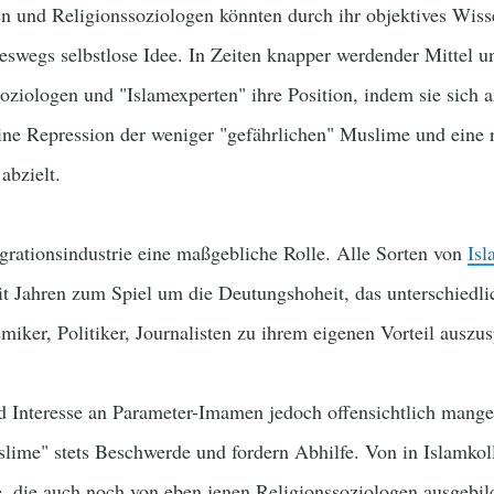
en und Religionssoziologen könnten durch ihr objektives Wisse
neswegs selbstlose Idee. In Zeiten knapper werdender Mittel un
soziologen und "Islamexperten" ihre Position, indem sie sich
eine Repression der weniger "gefährlichen" Muslime und eine 
 abzielt.
egrationsindustrie eine maßgebliche Rolle. Alle Sorten von
Isl
eit Jahren zum Spiel um die Deutungshoheit, das unterschiedl
iker, Politiker, Journalisten zu ihrem eigenen Vorteil auszus
d Interesse an Parameter-Imamen jedoch offensichtlich mangel
slime" stets Beschwerde und fordern Abhilfe. Von in Islamkol
, die auch noch von eben jenen Religionssoziologen ausgebild