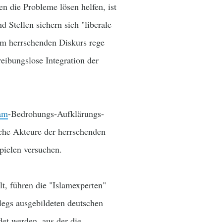
n die Probleme lösen helfen, ist
d Stellen sichern sich "liberale
 am herrschenden Diskurs rege
reibungslose Integration der
am
-Bedrohungs-Aufklärungs-
iche Akteure der herrschenden
pielen versuchen.
t, führen die "Islamexperten"
legs ausgebildeten deutschen
et werden, aus der die