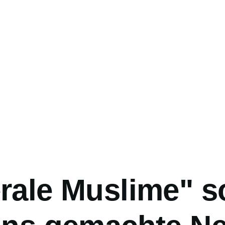
gation
rale Muslime" s