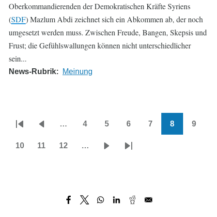
Oberkommandierenden der Demokratischen Kräfte Syriens
(
SDF
) Mazlum Abdi zeichnet sich ein Abkommen ab, der noch
umgesetzt werden muss. Zwischen Freude, Bangen, Skepsis und
Frust; die Gefühlswallungen können nicht unterschiedlicher
sein...
News-Rubrik
Meinung
…
4
5
6
7
8
9
Seitennummerierung
Erste
Vorherige
Page
Page
Page
Page
Aktuelle
Page
Seite
Seite
Seite
10
11
12
…
Page
Page
Page
Nächste
Letzte
Seite
Seite