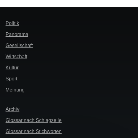
Header
Politik
Menü
Panorama
Gesellschaft
Wirtschaft
Kultur
Sport
Meinung
Extra
Archiv
Glossar nach Schlagzeile
Glossar nach Stichworten