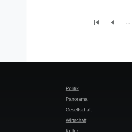
…
Erste
Vorherig
Seitennummerie
Seite
Seite
Header
Politik
Menü
Panorama
Gesellschaft
Wirtschaft
Kultur