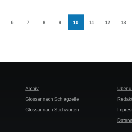
6
7
8
9
10
11
12
13
e
Page
Page
Page
Page
Aktuelle
Page
Page
Pag
rung
Seite
Extra
Links
Archiv
Über u
Info
Glossar nach Schlagzeile
Redakt
Glossar nach Stichworten
Impre
Datens