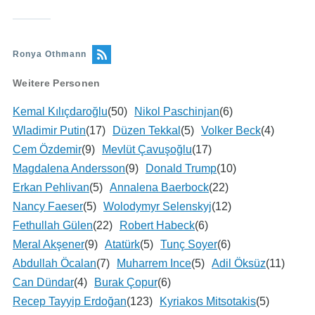
Ronya Othmann
Weitere Personen
Kemal Kılıçdaroğlu
(50)
Nikol Paschinjan
(6)
Wladimir Putin
(17)
Düzen Tekkal
(5)
Volker Beck
(4)
Cem Özdemir
(9)
Mevlüt Çavuşoğlu
(17)
Magdalena Andersson
(9)
Donald Trump
(10)
Erkan Pehlivan
(5)
Annalena Baerbock
(22)
Nancy Faeser
(5)
Wolodymyr Selenskyj
(12)
Fethullah Gülen
(22)
Robert Habeck
(6)
Meral Akşener
(9)
Atatürk
(5)
Tunç Soyer
(6)
Abdullah Öcalan
(7)
Muharrem Ince
(5)
Adil Öksüz
(11)
Can Dündar
(4)
Burak Çopur
(6)
Recep Tayyip Erdoğan
(123)
Kyriakos Mitsotakis
(5)