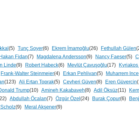
kkal
(5)
Tunç Soyer
(6)
Ekrem İmamoğlu
(26)
Fethullah Gülen
(
Hakan Fidan
(7)
Magdalena Andersson
(9)
Nancy Faeser
(5)
C
n Linde
(9)
Robert Habeck
(6)
Mevlüt Çavuşoğlu
(17)
Kyriakos 
Frank-Walter Steinmeier
(4)
Erkan Pehlivan
(5)
Muharrem Ince
an
(123)
Ali Ertan Toprak
(5)
Cevheri Güven
(8)
Eren Güvercin
(
Donald Trump
(10)
Amineh Kakabaveh
(8)
Adil Öksüz
(11)
Kema
22)
Abdullah Öcalan
(7)
Özgür Özel
(24)
Burak Çopur
(6)
Ben
 Scholz
(9)
Meral Akşener
(9)