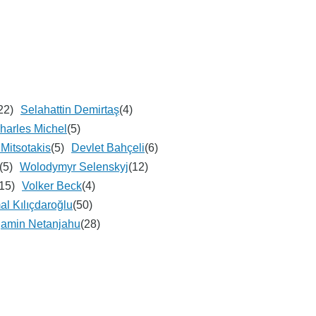
22)
Selahattin Demirtaş
(4)
harles Michel
(5)
Mitsotakis
(5)
Devlet Bahçeli
(6)
(5)
Wolodymyr Selenskyj
(12)
15)
Volker Beck
(4)
l Kılıçdaroğlu
(50)
jamin Netanjahu
(28)