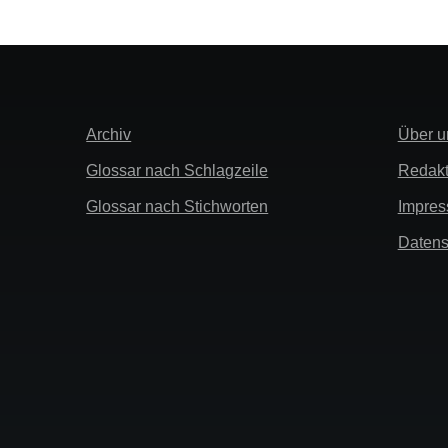
Extra
Links
Archiv
Über u
Info
Glossar nach Schlagzeile
Redakt
Glossar nach Stichworten
Impre
Datens