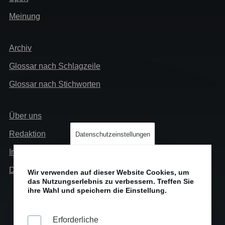
Meinung
Extra
Archiv
Glossar nach Schlagzeile
Glossar nach Stichworten
Links
Über uns
Info
Redaktion
Datenschutzeinstellungen
Impressum
Datenschutz
Wir verwenden auf dieser Website Cookies, um
das Nutzungserlebnis zu verbessern. Treffen Sie
ihre Wahl und speichern die Einstellung.
Erforderliche