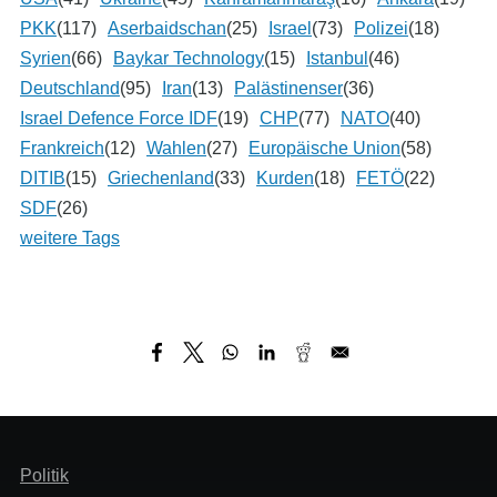
PKK
(117)
Aserbaidschan
(25)
Israel
(73)
Polizei
(18)
Syrien
(66)
Baykar Technology
(15)
Istanbul
(46)
Deutschland
(95)
Iran
(13)
Palästinenser
(36)
Israel Defence Force IDF
(19)
CHP
(77)
NATO
(40)
Frankreich
(12)
Wahlen
(27)
Europäische Union
(58)
DITIB
(15)
Griechenland
(33)
Kurden
(18)
FETÖ
(22)
SDF
(26)
weitere Tags
Header
Politik
Menü