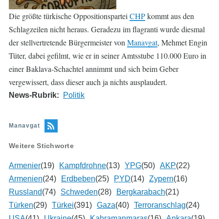
Die größte türkische Oppositionspartei
CHP
kommt aus den
Schlagzeilen nicht heraus. Geradezu im flagranti wurde diesmal
der stellvertretende Bürgermeister von
Manavgat
, Mehmet Engin
Tüter, dabei gefilmt, wie er in seiner Amtsstube 110.000 Euro in
einer Baklava-Schachtel annimmt und sich beim Geber
vergewissert, dass dieser auch ja nichts ausplaudert.
News-Rubrik
Politik
Manavgat
Weitere Stichworte
Armenier
(19)
Kampfdrohne
(13)
YPG
(50)
AKP
(22)
Armenien
(24)
Erdbeben
(25)
PYD
(14)
Zypern
(16)
Russland
(74)
Schweden
(28)
Bergkarabach
(21)
Türken
(29)
Türkei
(391)
Gaza
(40)
Terroranschlag
(24)
USA
(41)
Ukraine
(45)
Kahramanmaraş
(16)
Ankara
(19)